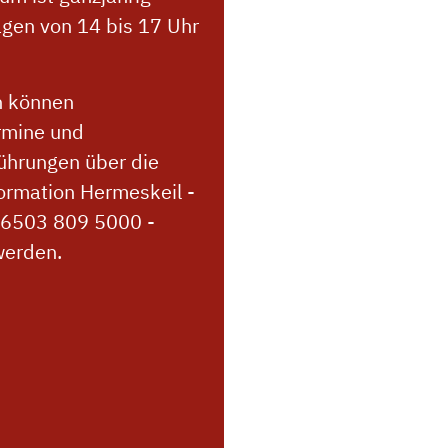
gen von 14 bis 17 Uhr
h können
rmine und
ührungen über die
formation Hermeskeil -
06503 809 5000 -
werden.