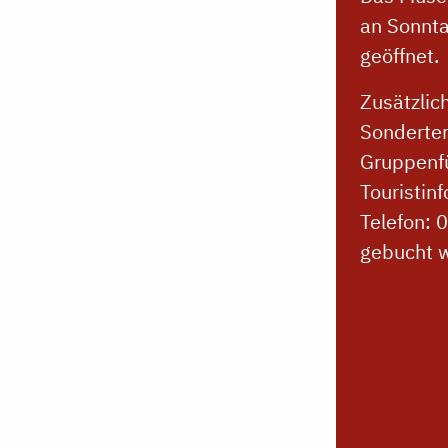
an Sonnta
geöffnet.
Zusätzlic
Sonderte
Gruppenf
Touristin
Telefon: 
gebucht 