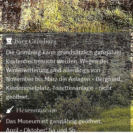
Burg Grimburg
Die Grimburg kann grundsätzlich ganzjährig
kostenfrei besucht werden. Wegen der
Winterwitterung sind allerdings von
November bis März die Anlagen - Bergfried,
Kinderspielplatz, Toilettenanlage - nicht
geöffnet.
Hexenmuseum
Das Museum ist ganzjährig geöffnet.
April - Oktober: Sa und So